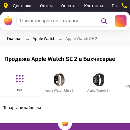
Доставка
Оптом
Оплата
Контакты
Поддерж
Главная
Apple Watch
Apple Watch SE 2
Продажа Apple Watch SE 2 в Бахчисарае
Ap
Все
Apple Watch Ultra 3
Apple Watch 11
Товары не найдены