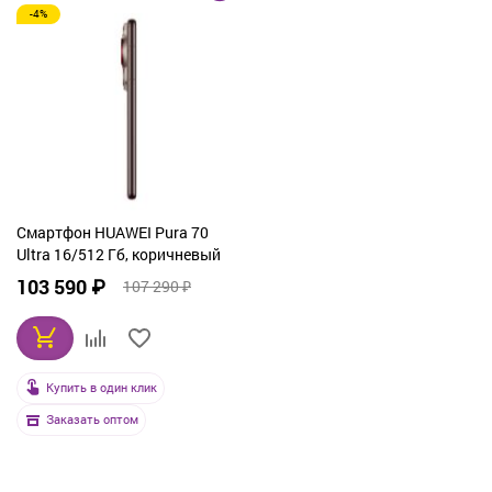
-4%
От дорогих к дешевым
По рейтингу
По названию
Смартфон HUAWEI Pura 70
Ultra 16/512 Гб, коричневый
103 590 ₽
107 290 ₽
Купить в один клик
Заказать оптом