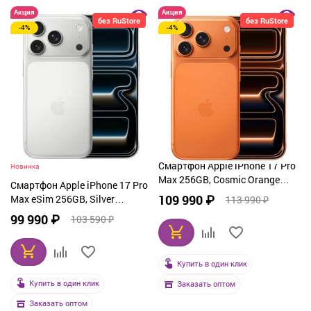
Акция
Акция
без RuStore
без RuStore
-4%
-4%
Смартфон Apple iPhone 17 Pro
Новинка
Max 256GB, Cosmic Orange
Смартфон Apple iPhone 17 Pro
(оранжевый)
109 990 ₽
Max eSim 256GB, Silver
113 990 ₽
(серебристый)
99 990 ₽
103 590 ₽
Купить в один клик
Купить в один клик
Заказать оптом
Заказать оптом