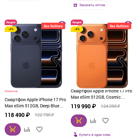
Заказать оптом
Акция
Акция
без RuStore
без RuStore
-4%
-4%
Смартфон Apple iPhone 17 Pro
Новинка
Max eSim 512GB, Cosmic
Смартфон Apple iPhone 17 Pro
Orange (оранжевый)
119 990 ₽
Max eSim 512GB, Deep Blue
124 290 ₽
(синий)
118 490 ₽
122 790 ₽
Купить в один клик