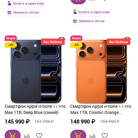
Купить в один клик
Купить в один клик
Заказать оптом
Заказать оптом
Акция
Акция
без RuStore
без RuStore
-4%
-4%
Смартфон Apple iPhone 17 Pro
Смартфон Apple iPhone 17 Pro
Max 1TB, Deep Blue (синий)
Max 1TB, Cosmic Orange
(оранжевый)
145 990 ₽
148 990 ₽
151 290 ₽
154 390 ₽