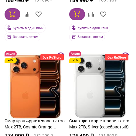
155 490 ₽
159 990 ₽
Купить в один клик
Купить в один клик
Заказать оптом
Заказать оптом
Акция
Акция
без RuStore
без RuStore
-4%
-4%
Смартфон Apple iPhone 17 Pro
Смартфон Apple iPhone 17 Pro
Max 2TB, Cosmic Orange
Max 2TB, Silver (серебристый)
(оранжевый)
174 990 ₽
175 490 ₽
181 290 ₽
181 890 ₽