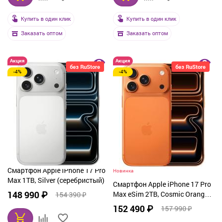
Купить в один клик
Купить в один клик
Заказать оптом
Заказать оптом
Акция
Акция
без RuStore
без RuStore
-4%
-4%
Смартфон Apple iPhone 17 Pro
Новинка
Max 1TB, Silver (серебристый)
Смартфон Apple iPhone 17 Pro
148 990 ₽
Max eSim 2TB, Cosmic Orange
154 390 ₽
(оранжевый)
152 490 ₽
157 990 ₽