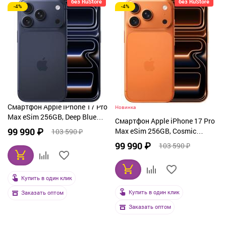
без RuStore
без RuStore
-4%
-4%
От дорогих к дешевым
По рейтингу
По названию
Смартфон Apple iPhone 17 Pro
Новинка
Max eSim 256GB, Deep Blue
Смартфон Apple iPhone 17 Pro
(синий)
99 990 ₽
Max eSim 256GB, Cosmic
103 590 ₽
Orange (оранжевый)
99 990 ₽
103 590 ₽
Купить в один клик
Купить в один клик
Заказать оптом
Заказать оптом