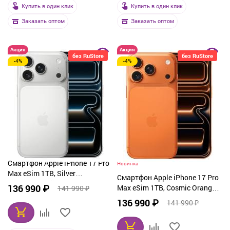
Купить в один клик
Купить в один клик
Заказать оптом
Заказать оптом
Акция
Акция
без RuStore
без RuStore
-4%
-4%
Смартфон Apple iPhone 17 Pro
Новинка
Max eSim 1TB, Silver
Смартфон Apple iPhone 17 Pro
(серебристый)
136 990 ₽
Max eSim 1TB, Cosmic Orange
141 990 ₽
(оранжевый)
136 990 ₽
141 990 ₽