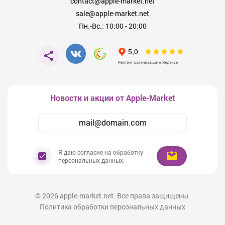
contact@apple-market.net
сегодня: станьте обладателем
iPhone 17 Pro Max
уже прямо сейчас и
ощутите всю мощь и преимущество данной модели.
sale@apple-market.net
Пн.-Вс.: 10:00 - 20:00
Любые вопросы по наличию, ценам или доставке вы можете задать
нашим специалистам по числу +7 (978) 126 10 46. Мы с радостью
поможем вам выбрать лучший iPhone 17 Pro Max в городе Бахчисарае
и обеспечим полную поддержку на всех этапах сделки.
Новости и акции от Apple-Market
Я даю согласие на обработку
персональных данных.
© 2026
apple-market.net. Все права защищены.
Политика обработки персональных данных