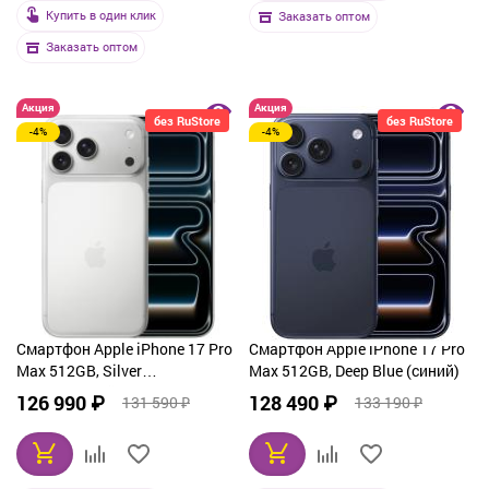
Купить в один клик
Заказать оптом
Заказать оптом
Акция
Акция
без RuStore
без RuStore
-4%
-4%
Смартфон Apple iPhone 17 Pro
Смартфон Apple iPhone 17 Pro
Max 512GB, Silver
Max 512GB, Deep Blue (синий)
(серебристый)
126 990 ₽
128 490 ₽
131 590 ₽
133 190 ₽