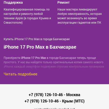
Поддержка
Ремонт
Квалифицированная помощь по
Наши мастера ликвидируют
настройке и ремонту любой
любую неисправность, которая
техники Apple (в городах Крыма и
может возникнуть во время
Севастополе)
эксплуатации гаджетов или ПК
Купить iPhone 17 Pro Max в городе Бахчисарае
iPhone 17 Pro Max в Бахчисарае
Приобрести
iPhone 17 Pro Max
в городе Бахчисарае теперь проще
простого. У нас вы найдете только оригинальные копии самого нового
iPhone
, каждый смартфон подвержен строгим контрольным проверкам
перед продажей, что гарантирует клиентам надежность и
Читать подробнее
долговечность покупки.
Помимо того, что вы получаете самые продвинутые технологии от
Apple
в виде iPhone 17 Pro Max, каждая покупка сопровождается
оригинальными аксессуарами: зарядным устройством, наушниками и
+7 (978) 126-10-46
- Москва
кабелем для передачи данных.
+7 (978) 126-10-46
- Крым (МТС)
Мы предлагаем быструю и бесплатную доставку по всему городу
Бахчисарае. Не откладывайте на завтра то, что вы можете заказать