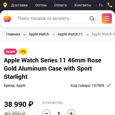
Доставка
Оптом
Оплата
Контакты
Поддерж
Главная
Apple Watch
Apple Watch 11
Apple Watch S
Акция
-4%
Apple Watch Series 11 46mm Rose
Gold Aluminum Case with Sport
Starlight
Бренд:
Apple
Код товара:
107909
38 990
₽
КОЛИЧЕСТВО
40 390 ₽